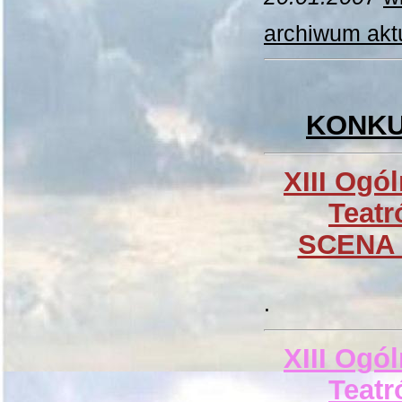
archiwum akt
KONKU
XIII Ogó
Teat
SCENA
.
XIII Ogó
Teat