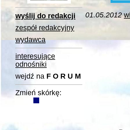
01.05.2012
wi
wyślij do redakcji
zespół redakcyjny
wydawca
interesujące
odnośniki
wejdź na
F O R U M
Zmień skórkę: