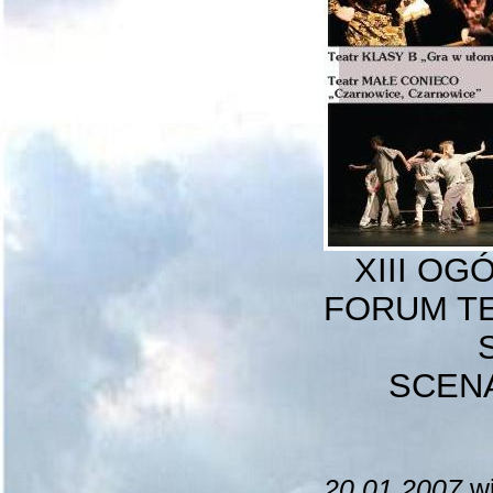
XIII O
FORUM T
SZ
SCENA 
20.01.2007
wi