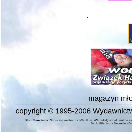
.
magazyn mł
copyright © 1995-2006 Wydawnict
Strict Standards
: Non-static method LinkVault::isLvPhpInUrl() should not be cal
Bank Millenium
-
Szczecin
-
Dz