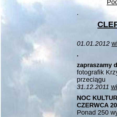
Po
.
CLE
01.01.2012
wi
.
zapraszamy do
fotografik Kr
przeciągu
31.12.2011
wi
NOC KULTURY 
CZERWCA 20
Ponad 250 wy