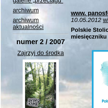
galerie „przeciągu”
pr
archiwum
www. panosfe
10.05.2012
wi
archiwum
aktualności
Polskie Stoli
miesięczniku
numer 2 / 2007
Zajrzyj do środka